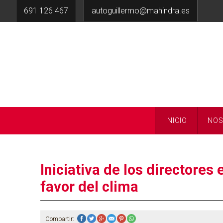
691 126 467
autoguillermo@mahindra.es
INICIO
NO
Iniciativa de los directores
favor del clima
Compartir: