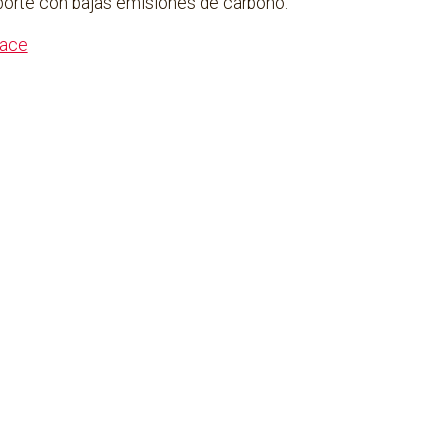
sporte con bajas emisiones de carbono.
lace