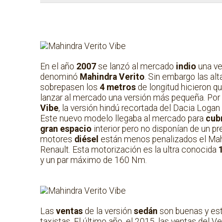
En el año
2007
se lanzó al mercado
indio
una ve
denominó
Mahindra Verito
. Sin embargo las al
sobrepasen los
4 metros
de longitud hicieron q
lanzar al mercado una versión más pequeña. Por 
Vibe
, la versión hindú recortada del Dacia Logan
Este nuevo modelo llegaba al mercado para
cubr
gran espacio
interior pero no disponían de un 
motores
diésel
están menos penalizados el Mahin
Renault. Esta motorización es la ultra conocida
1
y un par máximo de 160 Nm.
Las
ventas
de la versión
sedán
son buenas y es
taxistas. El último año, el 2015, las ventas del 