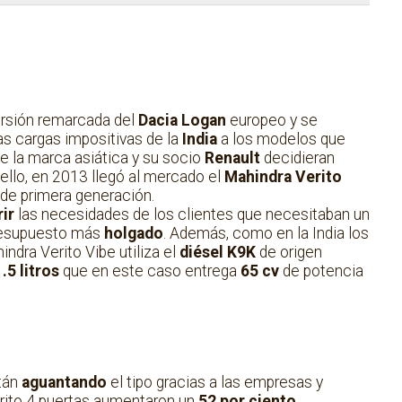
rsión remarcada del
Dacia Logan
europeo y se
tas cargas impositivas de la
India
a los modelos que
ue la marca asiática y su socio
Renault
decidieran
ello, en 2013 llegó al mercado el
Mahindra Verito
 de primera generación.
ir
las necesidades de los clientes que necesitaban un
presupuesto más
holgado
. Además, como en la India los
dra Verito Vibe utiliza el
diésel K9K
de origen
.5 litros
que en este caso entrega
65 cv
de potencia
tán
aguantando
el tipo gracias a las empresas y
Verito 4 puertas aumentaron un
52 por ciento