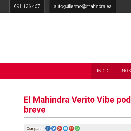
691 126 467
autoguillermo@mahindra.es
INICIO
NO
El Mahindra Verito Vibe po
breve
Compartir: