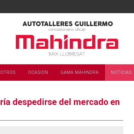
SOTROS
OCASION
GAMA MAHINDRA
NOTICIAS
dría despedirse del mercado en